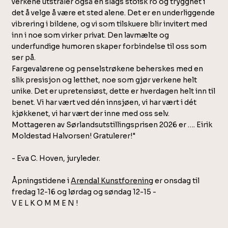
verkene utstråler også en slags stoisk ro og trygghet i
det å velge å være et sted alene. Det er en underliggende
vibrering i bildene, og vi som tilskuere blir invitert med
inn i noe som virker privat. Den lavmælte og
underfundige humoren skaper forbindelse til oss som
ser på.
Fargevalørene og penselstrøkene beherskes med en
slik presisjon og letthet, noe som gjør verkene helt
unike. Det er upretensiøst, dette er hverdagen helt inn til
benet. Vi har vært ved dén innsjøen, vi har vært i dét
kjøkkenet, vi har vært der inne med oss selv.
Mottageren av Sørlandsutstillingsprisen 2026 er …. Eirik
Moldestad Halvorsen! Gratulerer!"
- Eva C. Hoven, juryleder.
Åpningstidene i
Arendal Kunstforening
er onsdag til
fredag 12-16 og lørdag og søndag 12-15 -
V E L K O M M E N !