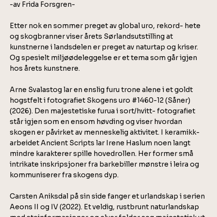
-av Frida Forsgren-
Etter nok en sommer preget av global uro, rekord- hete
og skogbranner viser årets Sørlandsutstilling at
kunstnerne i landsdelen er preget av naturtap og kriser.
Og spesielt miljøødeleggelse er et tema som går igjen
hos årets kunstnere.
Arne Svalastog lar en enslig furu trone alene i et goldt
hogstfelt i fotografiet Skogens uro #1460-12 (Såner)
(2026). Den majestetiske furua i sort/hvitt- fotografiet
står igjen som en ensom høvding og viser hvordan
skogen er påvirket av menneskelig aktivitet. I keramikk-
arbeidet Ancient Scripts lar Irene Haslum noen langt
mindre karakterer spille hovedrollen. Her former små
intrikate inskripsjoner fra barkebiller mønstre i leira og
kommuniserer fra skogens dyp.
Carsten Aniksdal på sin side fanger et urlandskap i serien
Aeons II og IV (2022). Et veldig, rustbrunt naturlandskap