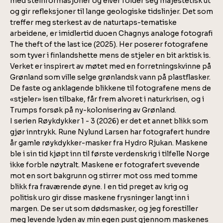
med steinformasjoner og elver folder seg majestetisk ut
og gir refleksjoner til lange geologiske tidslinjer. Det som
treffer meg sterkest av de naturtaps-tematiske
arbeidene, er imidlertid duoen Chagnys analoge fotografi
The theft of the last ice (2025). Her poserer fotografene
som tyver i finlandshette mens de stjeler en bit arktisk is.
Verket er inspirert av møtet med en forretningskvinne på
Grønland som ville selge grønlandsk vann på plastflasker.
De faste og anklagende blikkene til fotografene mens de
«stjeler» isen tilbake, får frem alvoret i naturkrisen, og i
Trumps forsøk på ny-kolonisering av Grønland.
I serien Røykdykker 1 - 3 (2026) er det et annet blikk som
gjør inntrykk. Rune Nylund Larsen har fotografert hundre
år gamle røykdykker-masker fra Hydro Rjukan. Maskene
ble i sin tid kjøpt inn til første verdenskrig i tilfelle Norge
ikke forble nøytralt. Maskene er fotografert svevende
mot en sort bakgrunn og stirrer mot oss med tomme
blikk fra fraværende øyne. I en tid preget av krig og
politisk uro gir disse maskene frysninger langt inn i
margen. De ser ut som dødsmasker, og jeg forestiller
meg levende lyden av min egen pust gjennom maskenes