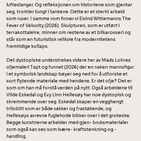
lufteslanger. Og refleksjonen om historiene som gjentar
seg, tromler tungt i tankene. Dette er et sterkt arbeid
som ruver. I samme rom finner vi Eivind Wittemanns The
Fever of Velocity (2026). Skulpturen, som er utført i
terrakottaleire, minner om restene av et bilkarosseri og
står som en futuristisk relikvie fra modernitetens
fremtidige kollaps.
Det dystopiske understrekes videre her av Mads Lohres
oljemaleri Tapt og funnet (2026) der en naken mannsfigur
i et symbolsk landskap bøyer seg ned for å utforske et
sort flytende materiale med hendene. Er det olje? Det er
som om han må forstå verden på nytt. Også arbeidene til
Vilde Eskedal og Evy Linn Hellesøy har noe dystopisk og
skremmende over seg. Eskedal skaper en vegghengt
trilobitt som er både vakker og frastøtende, og
Hellesøys avrevne fuglehode bikker over i det groteske.
Begge kunstnerne arbeider med gjen- bruksmaterialer
som også kan ses som bære- kraftstenkning og -
handling.