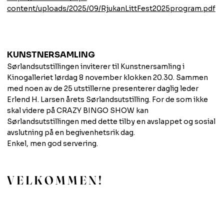
content/uploads/2025/09/RjukanLittFest2025program.pdf
KUNSTNERSAMLING
Sørlandsutstillingen inviterer til Kunstnersamling i
Kinogalleriet lørdag 8 november klokken 20.30. Sammen
med noen av de 25 utstillerne presenterer daglig leder
Erlend H. Larsen årets Sørlandsutstilling. For de som ikke
skal videre på CRAZY BINGO SHOW kan
Sørlandsutstillingen med dette tilby en avslappet og sosial
avslutning på en begivenhetsrik dag.
Enkel, men god servering.
V E L K O M M E N !